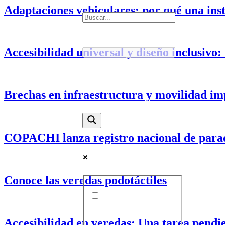
Adaptaciones vehiculares: por qué una inst
Accesibilidad universal y diseño inclusivo:
Brechas en infraestructura y movilidad im
COPACHI lanza registro nacional de parad
Conoce las veredas podotáctiles
Accesibilidad en veredas: Una tarea pendie