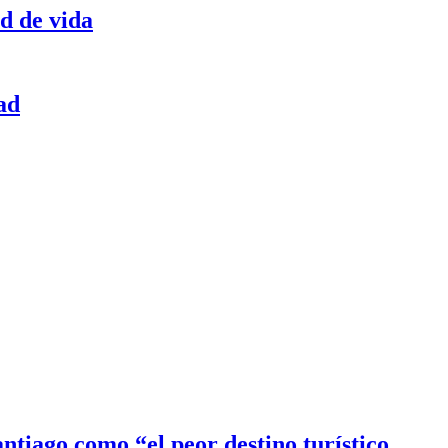
d de vida
ad
ntiago como “el peor destino turístico