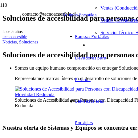
Ventas (Conducción
contacto@tecnoaccesible.cl
Equipos Portatiles
Soluciones de accesibilidad para personas 
Ventas (Elevadores
hace 5 años
Servicio Técnico:
Rampas Portátiles
tecnoaccesible
Noticias
,
Soluciones
Soluciones de accesibilidad para personas 
Elevadores para
Somos un equipo humano comprometido en entregar Soluciones d
Representamos marcas líderes en el desarrollo de soluciones de 
Piscinas
Soluciones de Accesibilidad para Personas con Discapacidad F
Salvaescaleras
Reducida
Portátiles
Nuestra oferta de Sistemas y Equipos se concentra en: