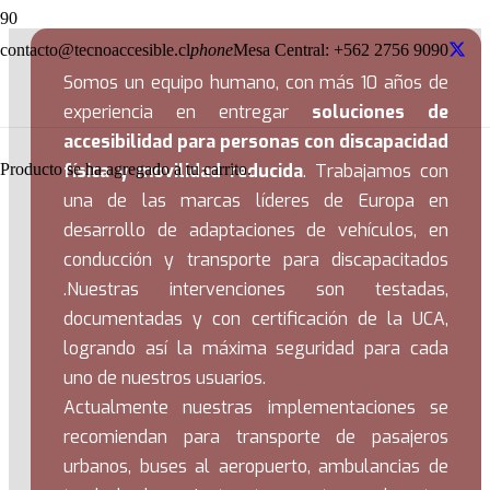
contacto@tecnoaccesible.cl
phone
Mesa Central: +562 2756 9090
Somos un equipo humano, con más 10 años de
experiencia en entregar
soluciones de
accesibilidad para personas con discapacidad
Producto
se ha agregado a tu carrito.
física y movilidad reducida
. Trabajamos con
una de las marcas líderes de Europa en
desarrollo de adaptaciones de vehículos, en
conducción y transporte para discapacitados
.Nuestras intervenciones son testadas,
documentadas y con certificación de la UCA,
logrando así la máxima seguridad para cada
uno de nuestros usuarios.
Actualmente nuestras implementaciones se
recomiendan para transporte de pasajeros
urbanos, buses al aeropuerto, ambulancias de