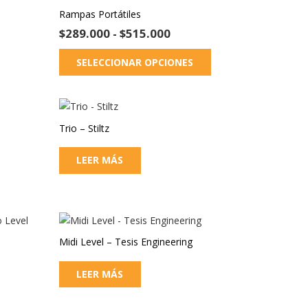
Rampas Portátiles
Rango
$
289.000
-
$
515.000
de
Este
SELECCIONAR OPCIONES
precios:
producto
desde
tiene
$289.000
múltiples
hasta
variantes.
$515.000
Trio – Stiltz
Las
opciones
LEER MÁS
se
pueden
elegir
en
la
Midi Level – Tesis Engineering
página
de
LEER MÁS
producto