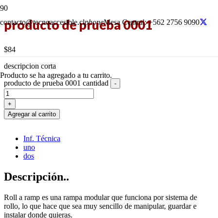
producto de prueba 0001
contacto@tecnoaccesible.cl
phone
Mesa Central: +562 2756 9090
$
84
descripcion corta
Producto
se ha agregado a tu carrito.
producto de prueba 0001 cantidad
-
+
Agregar al carrito
Inf. Técnica
uno
dos
Descripción..
Roll a ramp es una rampa modular que funciona por sistema de
rollo, lo que hace que sea muy sencillo de manipular, guardar e
instalar donde quieras.