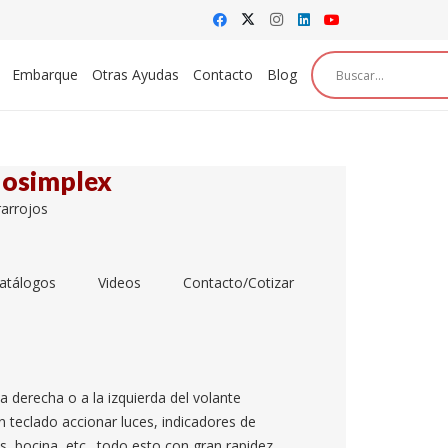
Embarque
Otras Ayudas
Contacto
Blog
dosimplex
rarrojos
Catálogos
Videos
Contacto/Cotizar
 la derecha o a la izquierda del volante
n teclado accionar luces, indicadores de
as, bocina, etc., todo esto con gran rapidez,