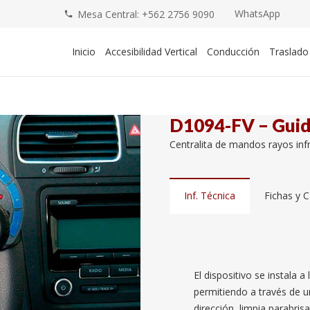
WhatsApp
Mesa Central: +562 2756 9090
phone
Inicio
Accesibilidad Vertical
Conducción
Traslado
D1094-FV – Gui
Centralita de mandos rayos inf
Inf. Técnica
Fichas y 
El dispositivo se instala a
permitiendo a través de u
dirección, limpia parabris