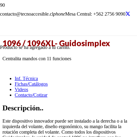
contacto@tecnoaccesible.cl
phone
Mesa Central: +562 2756 9090
1096 / 1096XL- Guidosimplex
Producto
se ha agregado a tu carrito.
Centralita mandos con 11 funciones
Inf. Técnica
Fichas/Catálogos
Videos
Contacto/Cotizar
Descripción..
Este dispositivo innovador puede ser instalado a la derecha o a la
izquierda del volante, diseño ergonómico, su mango facilita la
rotación completa del volante. Como todos los dispositivos