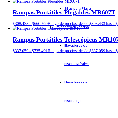
Sillas para Playa
Rampas Portátiles Plegables MR607T
$
308.433
-
$
666.760
Rango de precios: desde $308.433 hasta 
Elevadores de Piscina
Rampas Portátiles Telescópicas MR10
Elevadores de
$
337.059
-
$
735.401
Rango de precios: desde $337.059 hasta 
Piscina Móviles
Elevadores de
Piscina Fijos