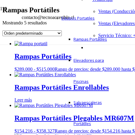
Rampas Portátiles
Ventas (Conducción
contacto@tecnoaccesible.cl
Equipos Portatiles
Mostrando 5 resultados
Ventas (Elevadores
Servicio Técnico:
Rampas Portátiles
Rampas Portátiles
Elevadores para
$
289.000
-
$
515.000
Rango de precios: desde $289.000 hasta 
Piscinas
Rampas Portátiles Enrollables
Leer más
Salvaescaleras
Rampas Portátiles Plegables MR607M
Portátiles
$
154.216
-
$
358.327
Rango de precios: desde $154.216 hasta 