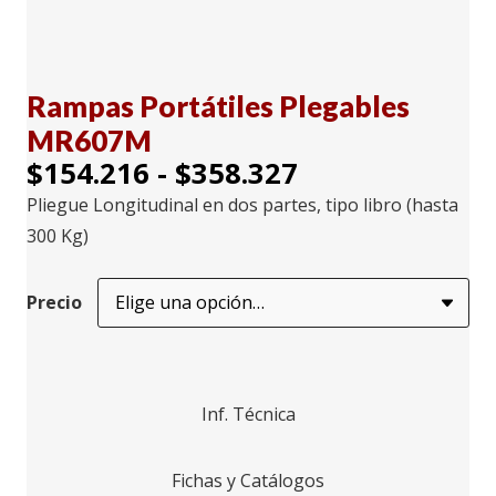
Rampas Portátiles Plegables
MR607M
Rango
$
154.216
-
$
358.327
de
Pliegue Longitudinal en dos partes, tipo libro (hasta
precios:
300 Kg)
desde
$154.216
Precio
hasta
$358.327
Inf. Técnica
Fichas y Catálogos