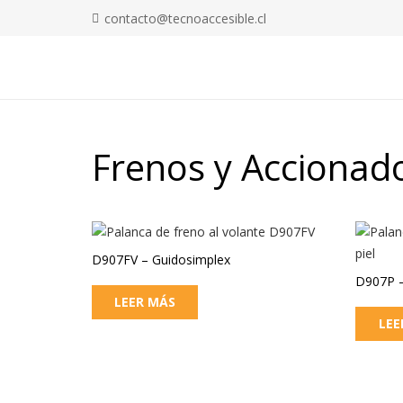
contacto@tecnoaccesible.cl
Frenos y Accionad
D907FV – Guidosimplex
D907P –
LEER MÁS
LEE