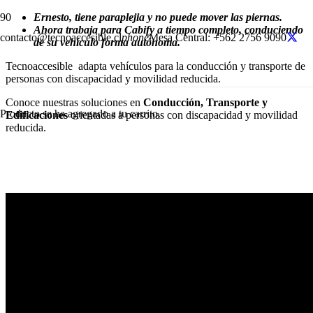
Ernesto, tiene paraplejia y no puede mover las piernas.
Ahora trabaja para Cabify a tiempo completo, conduciendo
contacto@tecnoaccesible.cl
phone
Mesa Central: +562 2756 9090
de su vehículo forma autónoma.
Tecnoaccesible adapta vehículos para la conducción y transporte de
personas con discapacidad y movilidad reducida.
Conoce nuestras soluciones en
Conducción, Transporte y
Producto
se ha agregado a tu carrito.
Edificaciones
orientadas a personas con discapacidad y movilidad
reducida.