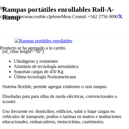
Rampas portátiles enrollables Roll-A-
Ramp
contacto@tecnoaccesible.cl
phone
Mesa Central: +562 2756 9090
Producto
se ha agregado a tu carrito.
[rd_vline height=”50″]
Ultraligeras y resistentes
Aluminio de tecnología aeronáutica
Soportan cargas de 450 Kg
Última tecnología Norteamericana
Sistema flexible, permite agregar eslabones o unir rampas.
Diseñadas para para sillas de rueda eléctricas, convencionales o
scooter.
Uso frecuente en: domicilios, edificios, subir o bajar cargas en
vehículos de transporte, podios o tarimas en teatros e instituciones
educacionales, embarcaderos, motocicletas, cuatrimotos.