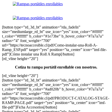
[button type=”rd_3d_bt” animation=”rda_fadeIn”
size=”mediumlarge_rd_bt” use_icon=”yes” icon_color=”#ffffff”
t_color=”#ffffff” b_color=”#1e73be” b_hover_color=”#7a7a7a”
radius=”4″ font_weight=”700″
url=”https://tecnoaccesible.cl/pdf/Como-instalar-una-Roll-A-
Ramp_ESP.pdf” target=”yes” position=”ta_center” icon=”imf-file-
pdf”]Cómo instalar una Roll A Ramp[/button]
[rd_vline height=”20″]
Cotiza tu rampa portátil enrollable con nosotros.
[rd_vline height=”20″]
[button type=”rd_3d_bt” animation=”rda_fadeIn”
size=”mediumlarge_rd_bt” use_icon=”yes” icon_color=”#ffffff”
t_color=”#ffffff” b_color=”#ad020b” b_hover_color=”#7a7a7a”
radius=”4″ font_weight=”700″
url=”https://tecnoaccesible.cl/pdf/PRODUCT-CATALOG-STAGE-
RAMP-PAGE.pdf” target=”yes” position=”ta_center” icon=”imf-
file-pdf”]Ficha Accesorios[/button]
[button type=”rd_3d_bt” animation=”rda_fadeIn”