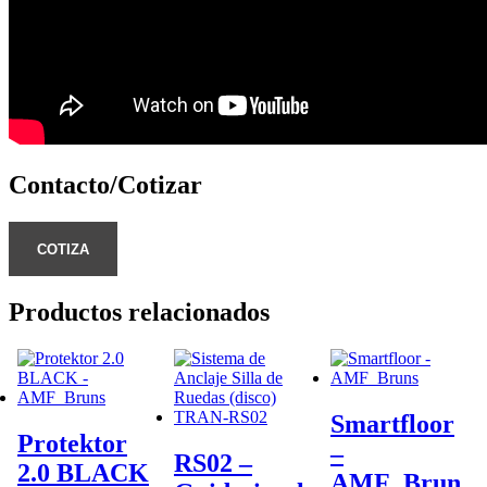
Contacto/Cotizar
COTIZA
Productos relacionados
Smartfloor
Protektor
–
RS02 –
2.0 BLACK
AMF_Brun