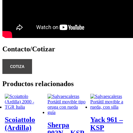
Contacto/Cotizar
COTIZA
Productos relacionados
Scoiattolo
Yack 961 –
Sherpa
(Ardilla)
KSP
902N – KSP