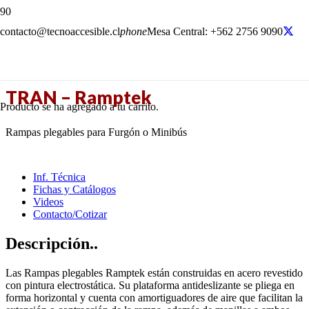
contacto@tecnoaccesible.cl
phone
Mesa Central: +562 2756 9090
TRAN – Ramptek
Producto
se ha agregado a tu carrito.
Rampas plegables para Furgón o Minibús
Inf. Técnica
Fichas y Catálogos
Videos
Contacto/Cotizar
Descripción..
Las Rampas plegables Ramptek están construidas en acero revestido
con pintura electrostática. Su plataforma antideslizante se pliega en
forma horizontal y cuenta con amortiguadores de aire que facilitan la