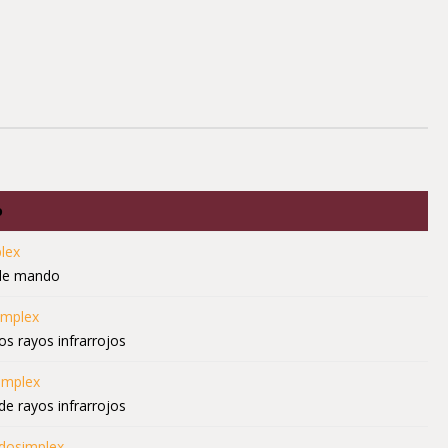
o
lex
 de mando
implex
os rayos infrarrojos
implex
de rayos infrarrojos
idosimplex