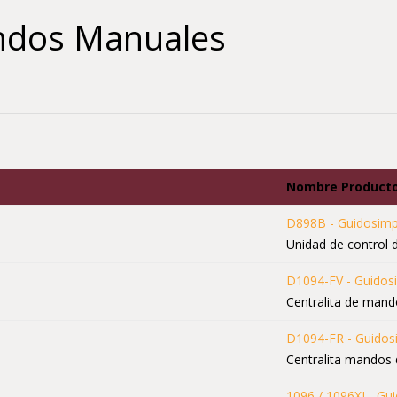
ndos Manuales
Nombre Product
D898B - Guidosimp
Unidad de control
D1094-FV - Guidos
Centralita de mand
D1094-FR - Guidos
Centralita mandos 
1096 / 1096XL- Gu