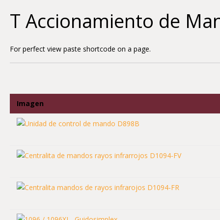
Skip
T Accionamiento de Ma
to
content
For perfect view paste shortcode on a page.
Imagen