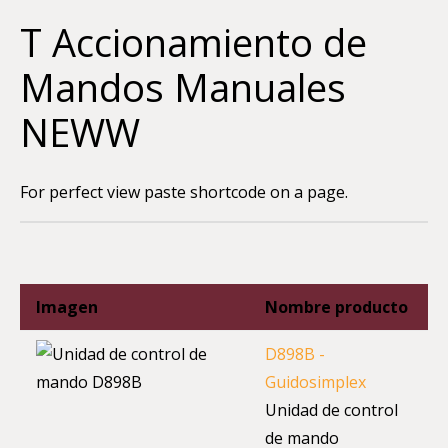
Skip
T Accionamiento de
to
content
Mandos Manuales
NEWW
For perfect view paste shortcode on a page.
Imagen
Nombre producto
D898B -
Guidosimplex
Unidad de control
de mando