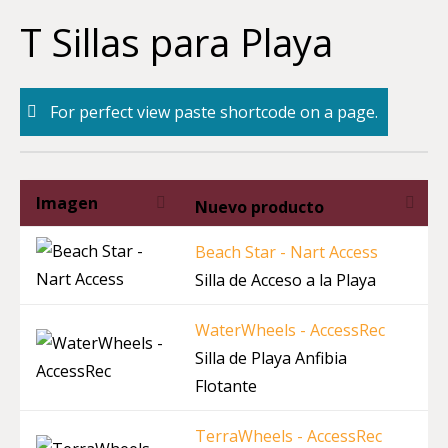
Skip
T Sillas para Playa
to
content
For perfect view paste shortcode on a page.
Imagen
Nuevo producto
Beach Star - Nart Access
Silla de Acceso a la Playa
WaterWheels - AccessRec
Silla de Playa Anfibia
Flotante
TerraWheels - AccessRec